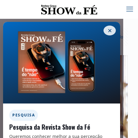
✕
Categorias
Tags
Autores
Exibir tudo
PESQUISA
Pesquisa da Revista Show da Fé
Queremos conhecer melhor a sua percepção