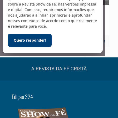
sobre a Revista Show da Fé, nas versões impressa
e digital. Com isso, reuniremos informações que
01/06/2020
nos ajudarão a alinhar, aprimorar e aprofundar
nossos conteúdos de acordo com o que realmente
Falando de História – 251
é relevante para você.
Quero responder!
0
Leia mais
A REVISTA DA FÉ CRISTÃ
Edição 324