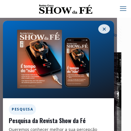
✕
Categorias
Tags
Autores
Exibir tudo
PESQUISA
Pesquisa da Revista Show da Fé
Queremos conhecer melhor a sua percepção