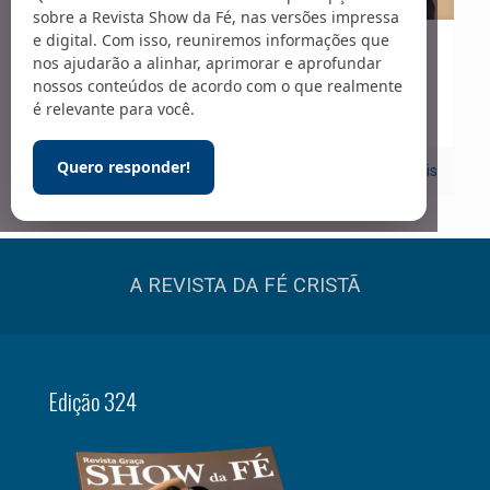
sobre a Revista Show da Fé, nas versões impressa
e digital. Com isso, reuniremos informações que
01/05/2020
nos ajudarão a alinhar, aprimorar e aprofundar
nossos conteúdos de acordo com o que realmente
Carreira
é relevante para você.
Quero responder!
0
Leia mais
A REVISTA DA FÉ CRISTÃ
Edição 324