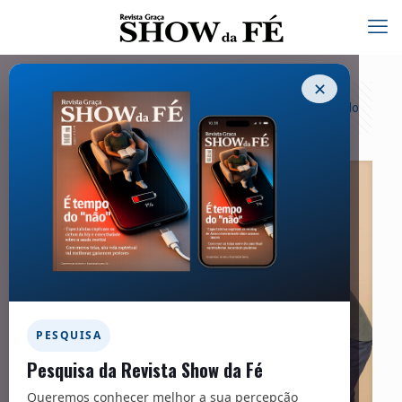
✕
Categorias
Tags
Autores
Exibir tudo
PESQUISA
Pesquisa da Revista Show da Fé
Queremos conhecer melhor a sua percepção