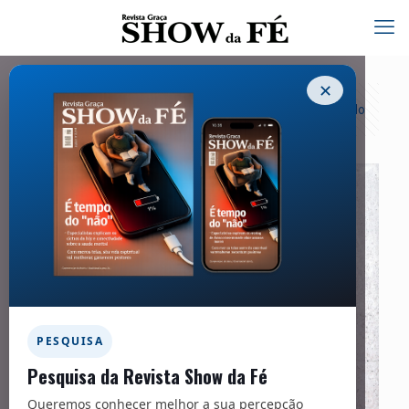
✕
Categorias
Tags
Autores
Exibir tudo
PESQUISA
Pesquisa da Revista Show da Fé
Queremos conhecer melhor a sua percepção