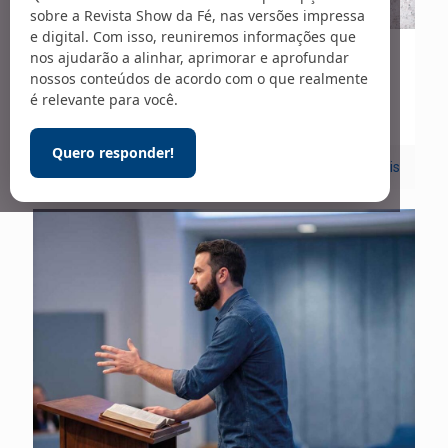
sobre a Revista Show da Fé, nas versões impressa
e digital. Com isso, reuniremos informações que
nos ajudarão a alinhar, aprimorar e aprofundar
17/07/2026
nossos conteúdos de acordo com o que realmente
ELE NOS AMOU
é relevante para você.
Quero responder!
0
Leia mais