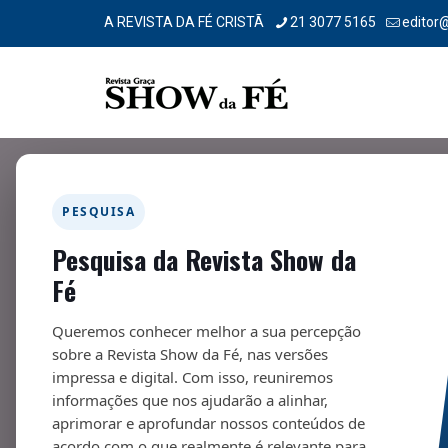
A REVISTA DA FÉ CRISTÃ
21 3077 5165
editor
Filtrar por
Categorias
Tags
Autores
PESQUISA
Pesquisa da Revista Show da
Fé
Queremos conhecer melhor a sua percepção
sobre a Revista Show da Fé, nas versões
impressa e digital. Com isso, reuniremos
informações que nos ajudarão a alinhar,
aprimorar e aprofundar nossos conteúdos de
acordo com o que realmente é relevante para