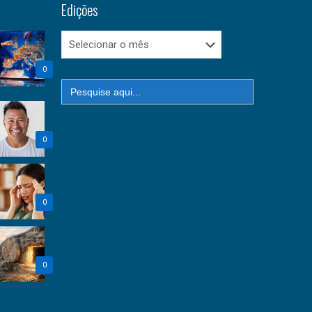
Edições
Edições
0
Search
for:
0
0
0