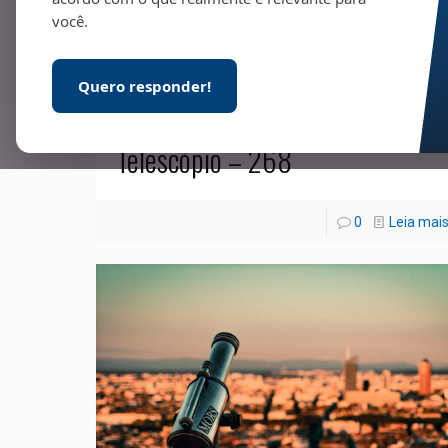
você.
Quero responder!
01/11/2021
Telescópio – 268
0
Leia mai