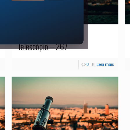
01/10/2021
Telescópio – 267
s
0
Leia mais