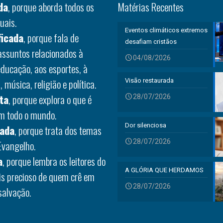
da
, porque aborda todos os
Matérias Recentes
uais.
Eventos climáticos extremos
ficada
, porque fala de
desafiam cristãos
 assuntos relacionados à
04/08/2026
educação, aos esportes, à
 música, religião e política.
Visão restaurada
ta
, porque explora o que é
28/07/2026
em todo o mundo.
Dor silenciosa
rada
, porque trata dos temas
28/07/2026
Evangelho.
a
, porque lembra os leitores do
A GLÓRIA QUE HERDAMOS
is precioso de quem crê em
28/07/2026
salvação.