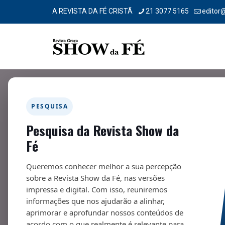
A REVISTA DA FÉ CRISTÃ
21 3077 5165
editor
Filtrar por
Categorias
Tags
Autores
PESQUISA
Pesquisa da Revista Show da
Fé
Queremos conhecer melhor a sua percepção
sobre a Revista Show da Fé, nas versões
impressa e digital. Com isso, reuniremos
informações que nos ajudarão a alinhar,
aprimorar e aprofundar nossos conteúdos de
acordo com o que realmente é relevante para