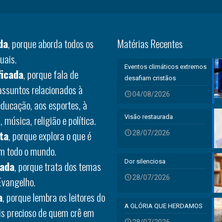
da
, porque aborda todos os
Matérias Recentes
uais.
Eventos climáticos extremos
ficada
, porque fala de
desafiam cristãos
 assuntos relacionados à
04/08/2026
educação, aos esportes, à
 música, religião e política.
Visão restaurada
ta
, porque explora o que é
28/07/2026
em todo o mundo.
Dor silenciosa
rada
, porque trata dos temas
28/07/2026
Evangelho.
a
, porque lembra os leitores do
A GLÓRIA QUE HERDAMOS
is precioso de quem crê em