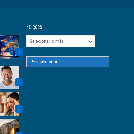
Edições
Edições
0
Search
for:
0
0