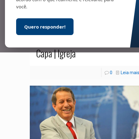
você.
Quero responder!
01/11/2021
Capa | Igreja
0
Leia mai