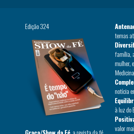
Edição 324
Antena
temas at
Diversi
família,
mulher, 
Medicina,
Comple
notícia 
Equilib
à luz do 
Positiv
valor ma
Graça/Show da Fé
, a revista da fé