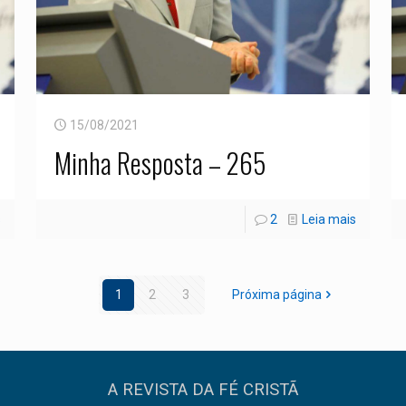
15/08/2021
Minha Resposta – 265
s
2
Leia mais
1
2
3
Próxima página
A REVISTA DA FÉ CRISTÃ