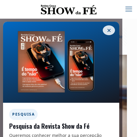
✕
Categorias
Tags
Autores
Exibir tudo
PESQUISA
Pesquisa da Revista Show da Fé
Queremos conhecer melhor a sua percepção