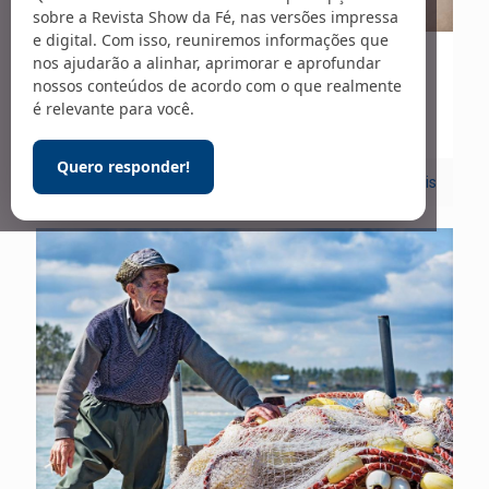
sobre a Revista Show da Fé, nas versões impressa
e digital. Com isso, reuniremos informações que
nos ajudarão a alinhar, aprimorar e aprofundar
01/10/2020
nossos conteúdos de acordo com o que realmente
Vida Cristã
é relevante para você.
Quero responder!
0
Leia mais