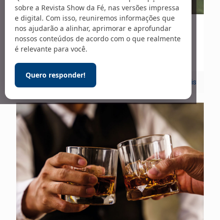
sobre a Revista Show da Fé, nas versões impressa
e digital. Com isso, reuniremos informações que
nos ajudarão a alinhar, aprimorar e aprofundar
28/07/2026
nossos conteúdos de acordo com o que realmente
Dor silenciosa
é relevante para você.
Quero responder!
0
Leia mais