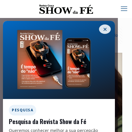
✕
Categorias
Tags
Autores
Exibir tudo
PESQUISA
Pesquisa da Revista Show da Fé
Queremos conhecer melhor a sua percepção