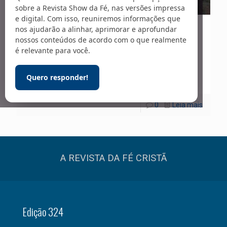
sobre a Revista Show da Fé, nas versões impressa
e digital. Com isso, reuniremos informações que
nos ajudarão a alinhar, aprimorar e aprofundar
01/03/2022
nossos conteúdos de acordo com o que realmente
Heróis da Fé | William Holman
é relevante para você.
Hunt
Quero responder!
0
Leia mais
A REVISTA DA FÉ CRISTÃ
Edição 324