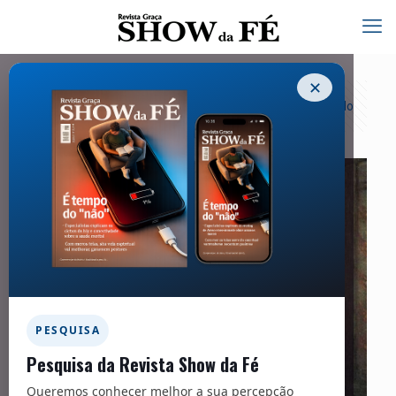
✕
Categorias
Tags
Autores
Exibir tudo
PESQUISA
Pesquisa da Revista Show da Fé
Queremos conhecer melhor a sua percepção