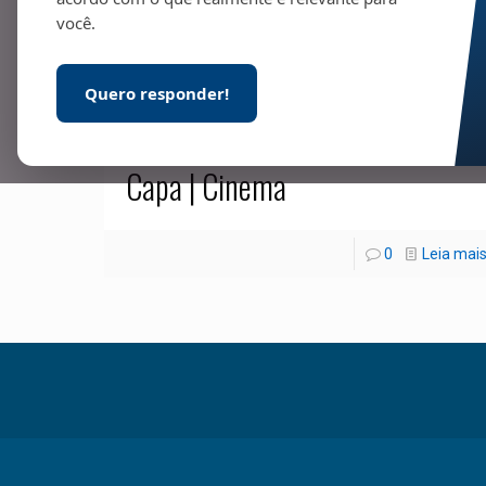
você.
Quero responder!
15/07/2021
Capa | Cinema
0
Leia mai