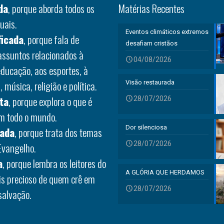
da
, porque aborda todos os
Matérias Recentes
uais.
Eventos climáticos extremos
ficada
, porque fala de
desafiam cristãos
 assuntos relacionados à
04/08/2026
educação, aos esportes, à
 música, religião e política.
Visão restaurada
ta
, porque explora o que é
28/07/2026
em todo o mundo.
Dor silenciosa
rada
, porque trata dos temas
28/07/2026
Evangelho.
a
, porque lembra os leitores do
A GLÓRIA QUE HERDAMOS
is precioso de quem crê em
28/07/2026
salvação.