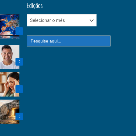
Edições
Edições
0
Search
for:
0
0
0