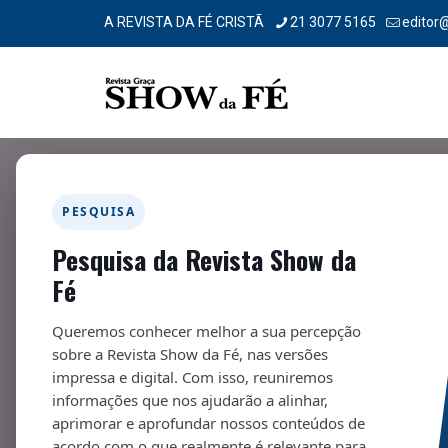
A REVISTA DA FÉ CRISTÃ
21 3077 5165
editor
Filtrar por
Categorias
Tags
Autores
PESQUISA
Pesquisa da Revista Show da
Fé
Queremos conhecer melhor a sua percepção
sobre a Revista Show da Fé, nas versões
impressa e digital. Com isso, reuniremos
informações que nos ajudarão a alinhar,
aprimorar e aprofundar nossos conteúdos de
acordo com o que realmente é relevante para