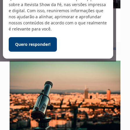
sobre a Revista Show da Fé, nas versões impressa
e digital. Com isso, reuniremos informações que
nos ajudarão a alinhar, aprimorar e aprofundar
01/06/2022
nossos conteúdos de acordo com o que realmente
Capa | Igreja
é relevante para você.
Quero responder!
0
Leia mais