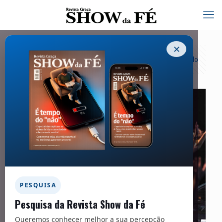
✕
Categorias
Tags
Autores
Exibir tudo
PESQUISA
Pesquisa da Revista Show da Fé
Queremos conhecer melhor a sua percepção