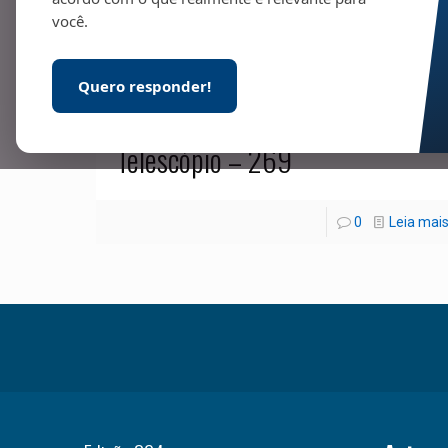
você.
Quero responder!
01/12/2021
Telescópio – 269
0
Leia mai