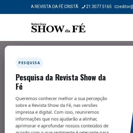
A REVISTA DA FÉ CRISTÃ
21 3077 5165
editor
Filtrar por
Categorias
Tags
Autores
PESQUISA
Pesquisa da Revista Show da
Fé
Queremos conhecer melhor a sua percepção
sobre a Revista Show da Fé, nas versões
impressa e digital. Com isso, reuniremos
informações que nos ajudarão a alinhar,
aprimorar e aprofundar nossos conteúdos de
acordo com o que realmente é relevante para