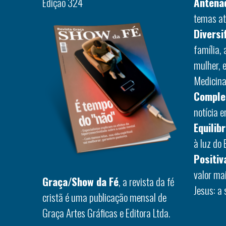
Edição 324
Antena
temas at
Diversi
família,
mulher, 
Medicina,
Comple
notícia 
Equilib
à luz do 
Positiv
valor ma
Graça/Show da Fé
, a revista da fé
Jesus: a 
cristã é uma publicação mensal de
Graça Artes Gráficas e Editora Ltda.