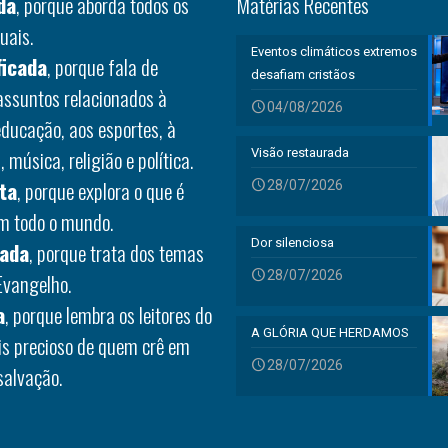
da
, porque aborda todos os
Matérias Recentes
uais.
Eventos climáticos extremos
ficada
, porque fala de
desafiam cristãos
 assuntos relacionados à
04/08/2026
educação, aos esportes, à
 música, religião e política.
Visão restaurada
ta
, porque explora o que é
28/07/2026
em todo o mundo.
Dor silenciosa
rada
, porque trata dos temas
28/07/2026
Evangelho.
a
, porque lembra os leitores do
A GLÓRIA QUE HERDAMOS
is precioso de quem crê em
28/07/2026
salvação.