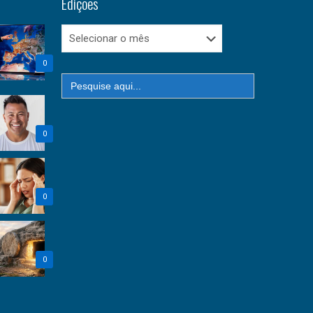
Edições
Edições
0
Search
for:
0
0
0