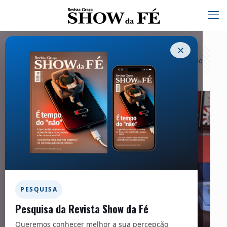
✕
Categorias
Tags
Autores
Exibir tudo
PESQUISA
Pesquisa da Revista Show da Fé
Queremos conhecer melhor a sua percepção