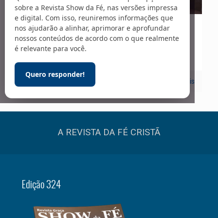
sobre a Revista Show da Fé, nas versões impressa
e digital. Com isso, reuniremos informações que
nos ajudarão a alinhar, aprimorar e aprofundar
01/02/2020
nossos conteúdos de acordo com o que realmente
Novela da Vida Real
é relevante para você.
Quero responder!
0
Leia mais
A REVISTA DA FÉ CRISTÃ
Edição 324