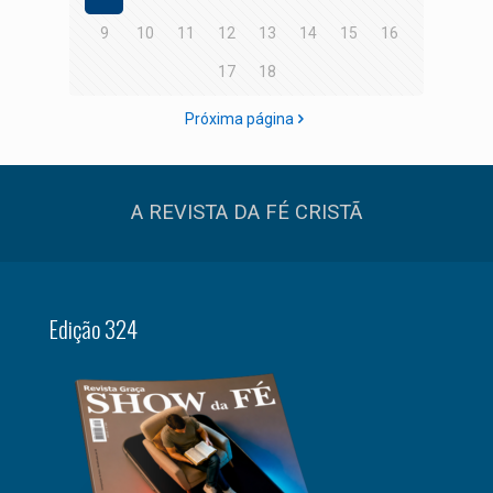
9
10
11
12
13
14
15
16
17
18
Próxima página
A REVISTA DA FÉ CRISTÃ
Edição 324