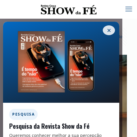
✕
Categorias
Tags
Autores
Exibir tudo
PESQUISA
Pesquisa da Revista Show da Fé
Queremos conhecer melhor a sua percepção