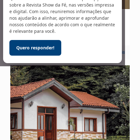
sobre a Revista Show da Fé, nas versões impressa
e digital. Com isso, reuniremos informações que
nos ajudarão a alinhar, aprimorar e aprofundar
22/12/2023
nossos conteúdos de acordo com o que realmente
Entrevista – 293
é relevante para você.
Quero responder!
10
Leia mais