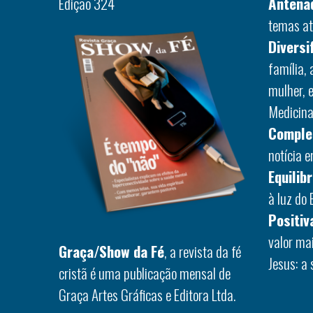
Edição 324
Antena
temas at
Diversi
família,
mulher, 
Medicina,
Comple
notícia 
Equilib
à luz do 
Positiv
valor ma
Graça/Show da Fé
, a revista da fé
Jesus: a 
cristã é uma publicação mensal de
Graça Artes Gráficas e Editora Ltda.