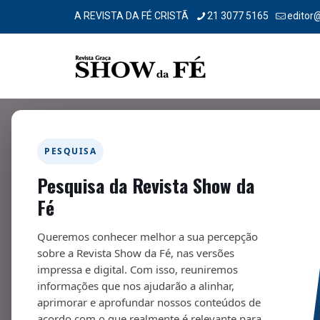
A REVISTA DA FÉ CRISTÃ
21 3077 5165
editor
Filtrar por
Categorias
Tags
Autores
PESQUISA
Pesquisa da Revista Show da
Fé
Queremos conhecer melhor a sua percepção
sobre a Revista Show da Fé, nas versões
impressa e digital. Com isso, reuniremos
informações que nos ajudarão a alinhar,
aprimorar e aprofundar nossos conteúdos de
acordo com o que realmente é relevante para