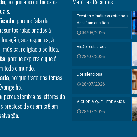
da
, porque aborda todos os
Matérias Recentes
uais.
Eventos climáticos extremos
ficada
, porque fala de
desafiam cristãos
 assuntos relacionados à
04/08/2026
educação, aos esportes, à
 música, religião e política.
Visão restaurada
ta
, porque explora o que é
28/07/2026
em todo o mundo.
Dor silenciosa
rada
, porque trata dos temas
28/07/2026
Evangelho.
a
, porque lembra os leitores do
A GLÓRIA QUE HERDAMOS
is precioso de quem crê em
28/07/2026
salvação.