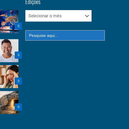
Edições
Edições
0
Search
for:
0
0
0