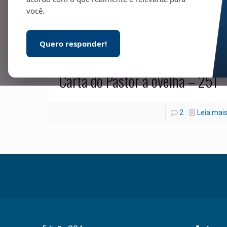
você.
Quero responder!
01/06/2020
Carta do Pastor à ovelha – 251
2
Leia mai