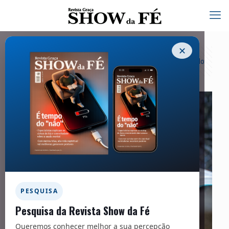
✕
Categorias
Tags
Autores
Exibir tudo
PESQUISA
Pesquisa da Revista Show da Fé
Queremos conhecer melhor a sua percepção