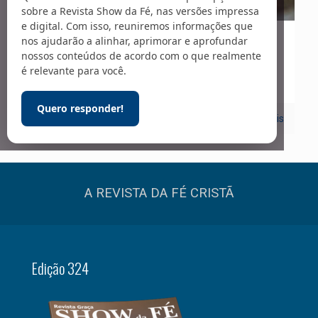
sobre a Revista Show da Fé, nas versões impressa
e digital. Com isso, reuniremos informações que
nos ajudarão a alinhar, aprimorar e aprofundar
01/02/2022
nossos conteúdos de acordo com o que realmente
Vida Cristã
é relevante para você.
Quero responder!
0
Leia mais
A REVISTA DA FÉ CRISTÃ
Edição 324