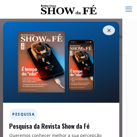
✕
Categorias
Tags
Autores
Exibir tudo
PESQUISA
Pesquisa da Revista Show da Fé
Queremos conhecer melhor a sua percepção