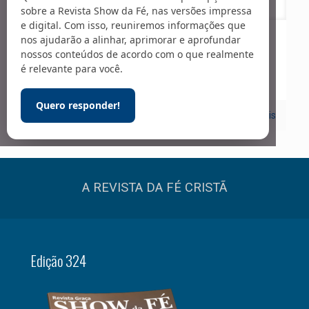
sobre a Revista Show da Fé, nas versões impressa
e digital. Com isso, reuniremos informações que
nos ajudarão a alinhar, aprimorar e aprofundar
25/10/2023
nossos conteúdos de acordo com o que realmente
Vida Cristã
é relevante para você.
Quero responder!
0
Leia mais
A REVISTA DA FÉ CRISTÃ
Edição 324