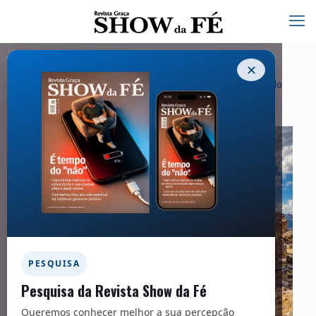
✕
Categorias
Tags
Autores
Exibir tudo
PESQUISA
Pesquisa da Revista Show da Fé
Queremos conhecer melhor a sua percepção