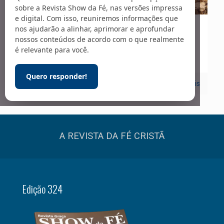
sobre a Revista Show da Fé, nas versões impressa
e digital. Com isso, reuniremos informações que
nos ajudarão a alinhar, aprimorar e aprofundar
01/03/2022
nossos conteúdos de acordo com o que realmente
Capa | Teologia
é relevante para você.
Quero responder!
0
Leia mais
A REVISTA DA FÉ CRISTÃ
Edição 324