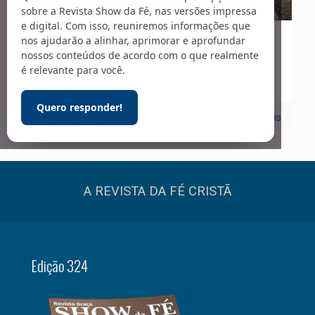
sobre a Revista Show da Fé, nas versões impressa
e digital. Com isso, reuniremos informações que
nos ajudarão a alinhar, aprimorar e aprofundar
01/12/2020
nossos conteúdos de acordo com o que realmente
Teologia
é relevante para você.
Quero responder!
2
Leia mais
A REVISTA DA FÉ CRISTÃ
Edição 324