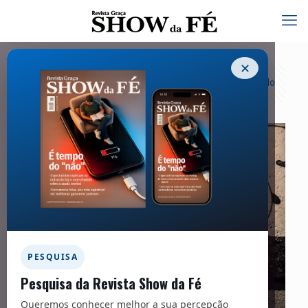
✕
Categorias
Tags
Autores
Exibir tudo
PESQUISA
Pesquisa da Revista Show da Fé
Queremos conhecer melhor a sua percepção