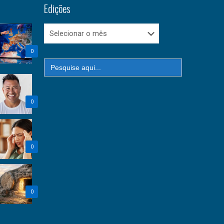
Edições
Edições
0
Search
for:
0
0
0