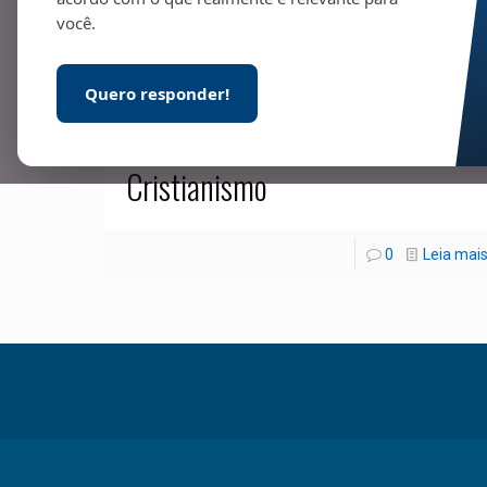
você.
Quero responder!
15/07/2023
Cristianismo
0
Leia mai