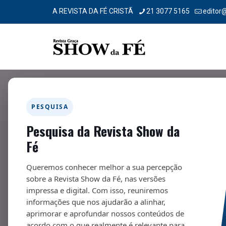
A REVISTA DA FÉ CRISTÃ
21 3077 5165
editor
Filtrar por
Categorias
Tags
Autores
PESQUISA
Pesquisa da Revista Show da
Fé
Queremos conhecer melhor a sua percepção
sobre a Revista Show da Fé, nas versões
impressa e digital. Com isso, reuniremos
informações que nos ajudarão a alinhar,
aprimorar e aprofundar nossos conteúdos de
acordo com o que realmente é relevante para