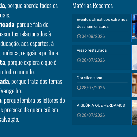
da
, porque aborda todos os
Matérias Recentes
uais.
Eventos climáticos extremos
ficada
, porque fala de
desafiam cristãos
 assuntos relacionados à
04/08/2026
educação, aos esportes, à
 música, religião e política.
Visão restaurada
ta
, porque explora o que é
28/07/2026
em todo o mundo.
Dor silenciosa
rada
, porque trata dos temas
28/07/2026
Evangelho.
a
, porque lembra os leitores do
A GLÓRIA QUE HERDAMOS
is precioso de quem crê em
28/07/2026
salvação.