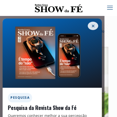
✕
Categorias
Tags
Autores
Exibir tudo
PESQUISA
Pesquisa da Revista Show da Fé
Queremos conhecer melhor a sua percepção