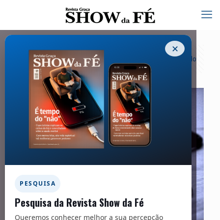
✕
Categorias
Tags
Autores
Exibir tudo
PESQUISA
Pesquisa da Revista Show da Fé
Queremos conhecer melhor a sua percepção