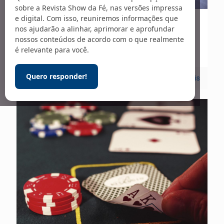
sobre a Revista Show da Fé, nas versões impressa
e digital. Com isso, reuniremos informações que
01/05/2020
nos ajudarão a alinhar, aprimorar e aprofundar
nossos conteúdos de acordo com o que realmente
Medicina e Saúde – 250
é relevante para você.
Quero responder!
0
Leia mais