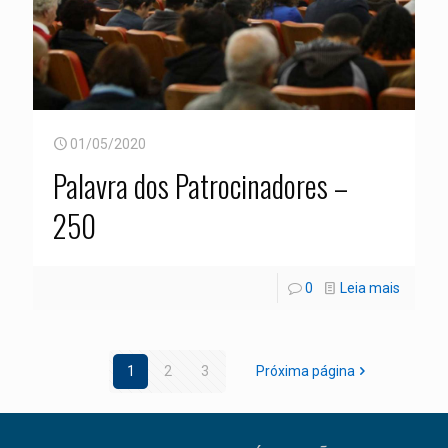
01/05/2020
Palavra dos Patrocinadores –
250
0
Leia mais
1
2
3
Próxima página