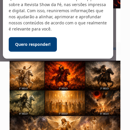
sobre a Revista Show da Fé, nas versões impressa
e digital. Com isso, reuniremos informações que
nos ajudarão a alinhar, aprimorar e aprofundar
21/07/2026
nossos conteúdos de acordo com o que realmente
As trombetas (parte 1)
é relevante para você.
Quero responder!
0
Leia mais