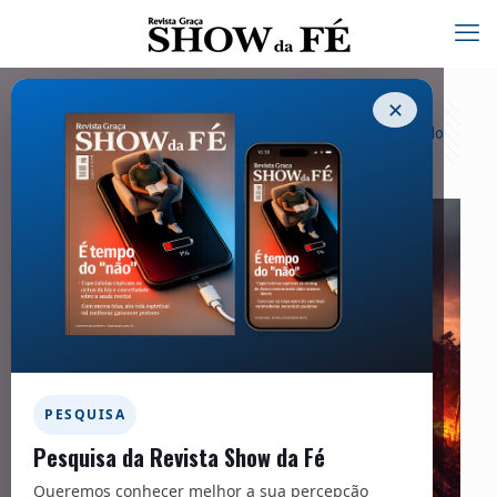
✕
Categorias
Tags
Autores
Exibir tudo
PESQUISA
Pesquisa da Revista Show da Fé
Queremos conhecer melhor a sua percepção