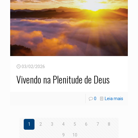
03/02/2026
Vivendo na Plenitude de Deus
0
Leia mais
1
2
3
4
5
6
7
8
9
10