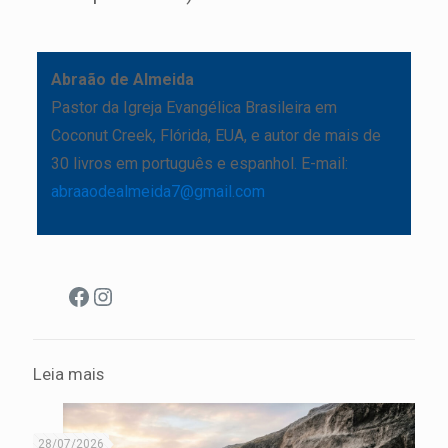
Abraão de Almeida
Pastor da Igreja Evangélica Brasileira em
Coconut Creek, Flórida, EUA, e autor de mais de
30 livros em português e espanhol. E-mail:
abraaodealmeida7@gmail.com
Facebook
Instagram
Leia mais
28/07/2026