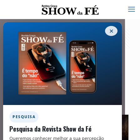
✕
Os sete selos
20/06/2026
Facebook
Twitter
Messenger
Email
WhatsApp
PESQUISA
Pesquisa da Revista Show da Fé
Queremos conhecer melhor a sua percepção