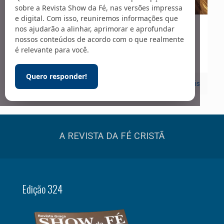
sobre a Revista Show da Fé, nas versões impressa
e digital. Com isso, reuniremos informações que
nos ajudarão a alinhar, aprimorar e aprofundar
22/12/2023
nossos conteúdos de acordo com o que realmente
Teologia
é relevante para você.
Quero responder!
0
Leia mais
A REVISTA DA FÉ CRISTÃ
Edição 324