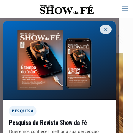
✕
Categorias
Tags
Autores
Exibir tudo
PESQUISA
Pesquisa da Revista Show da Fé
Queremos conhecer melhor a sua percepção