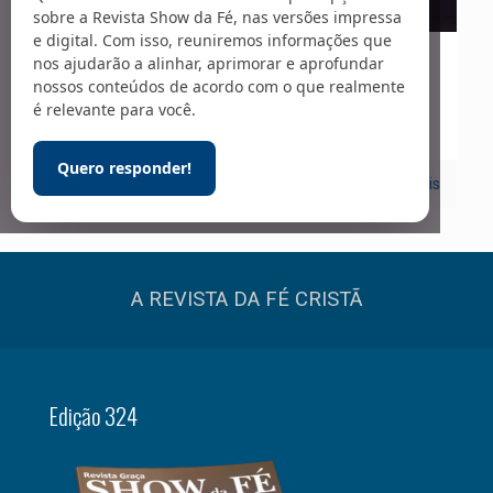
sobre a Revista Show da Fé, nas versões impressa
e digital. Com isso, reuniremos informações que
nos ajudarão a alinhar, aprimorar e aprofundar
01/12/2020
nossos conteúdos de acordo com o que realmente
Igreja
é relevante para você.
Quero responder!
0
Leia mais
A REVISTA DA FÉ CRISTÃ
Edição 324