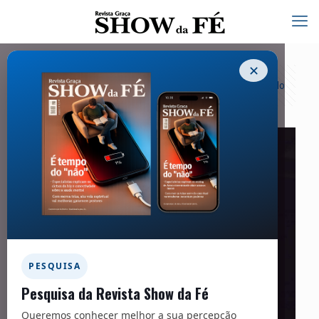
✕
Categorias
Tags
Autores
Exibir tudo
PESQUISA
Pesquisa da Revista Show da Fé
Queremos conhecer melhor a sua percepção