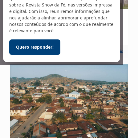
sobre a Revista Show da Fé, nas versões impressa
e digital. Com isso, reuniremos informações que
nos ajudarão a alinhar, aprimorar e aprofundar
14/06/2024
nossos conteúdos de acordo com o que realmente
Sem liberdade
é relevante para você.
Quero responder!
0
Leia mais