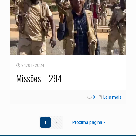
31/01/2024
Missões – 294
0
Leia mais
1
2
Próxima página