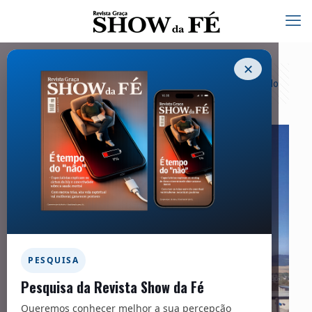
✕
Categorias
Tags
Autores
Exibir tudo
PESQUISA
Pesquisa da Revista Show da Fé
Queremos conhecer melhor a sua percepção