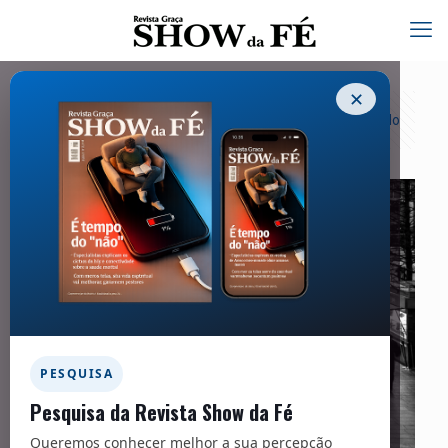
✕
Categorias
Tags
Autores
Exibir tudo
PESQUISA
Pesquisa da Revista Show da Fé
Queremos conhecer melhor a sua percepção