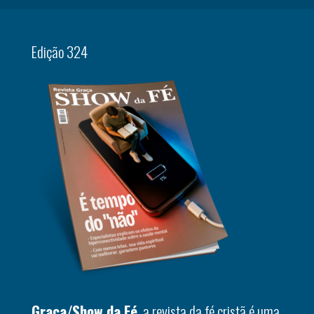
Edição 324
Graça/Show da Fé
, a revista da fé cristã é uma