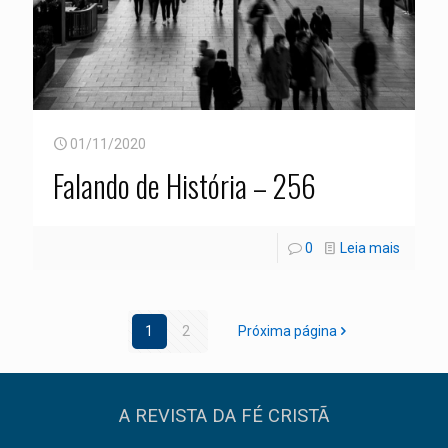
01/11/2020
Falando de História – 256
0
Leia mais
1
2
Próxima página
A REVISTA DA FÉ CRISTÃ