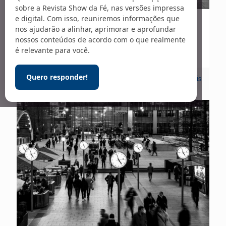
sobre a Revista Show da Fé, nas versões impressa
e digital. Com isso, reuniremos informações que
01/04/2021
nos ajudarão a alinhar, aprimorar e aprofundar
nossos conteúdos de acordo com o que realmente
Falando de História – 261
é relevante para você.
Quero responder!
0
Leia mais