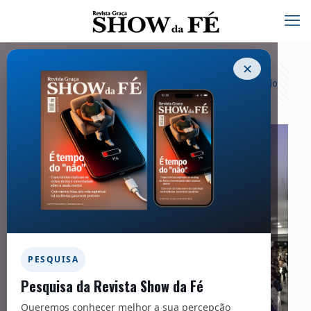
✕
Categorias
Tags
Autores
Exibir tudo
PESQUISA
Pesquisa da Revista Show da Fé
Queremos conhecer melhor a sua percepção