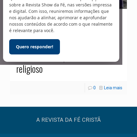
sobre a Revista Show da Fé, nas versões impressa
e digital. Com isso, reuniremos informações que
nos ajudarão a alinhar, aprimorar e aprofundar
23/01/2026
nossos conteúdos de acordo com o que realmente
Líderes avaliam o crescimento
é relevante para você.
expressivo de evangélicos no
Quero responder!
Peru, marcado por sincretismo
religioso
0
Leia mais
A REVISTA DA FÉ CRISTÃ