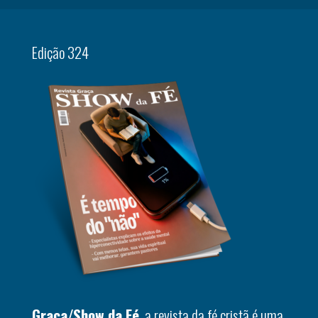
Edição 324
Graça/Show da Fé
, a revista da fé cristã é uma