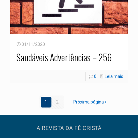
01/11/2020
Saudáveis Advertências – 256
0
Leia mais
1
2
Próxima página
A REVISTA DA FÉ CRISTÃ