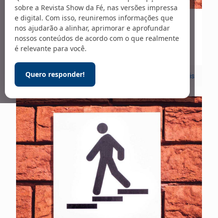
sobre a Revista Show da Fé, nas versões impressa
e digital. Com isso, reuniremos informações que
01/04/2021
nos ajudarão a alinhar, aprimorar e aprofundar
nossos conteúdos de acordo com o que realmente
Saudáveis Advertências – 261
é relevante para você.
Quero responder!
0
Leia mais