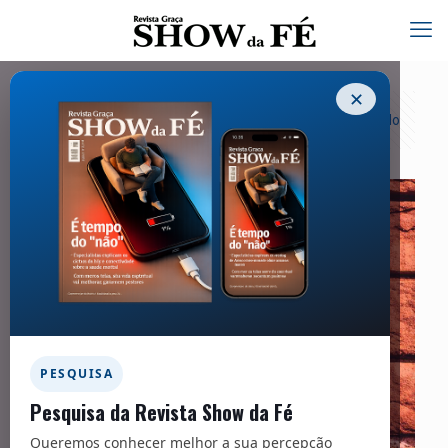
✕
Categorias
Tags
Autores
Exibir tudo
PESQUISA
Pesquisa da Revista Show da Fé
Queremos conhecer melhor a sua percepção