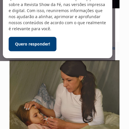
sobre a Revista Show da Fé, nas versões impressa
e digital. Com isso, reuniremos informações que
nos ajudarão a alinhar, aprimorar e aprofundar
16/10/2024
nossos conteúdos de acordo com o que realmente
“Alta hospitalar”
é relevante para você.
Quero responder!
0
Leia mais