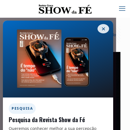
✕
Categorias
Tags
Autores
Exibir tudo
PESQUISA
Pesquisa da Revista Show da Fé
Queremos conhecer melhor a sua percepção