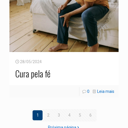
28/05/2024
Cura pela fé
0
Leia mais
1
2
3
4
5
6
Próxima página