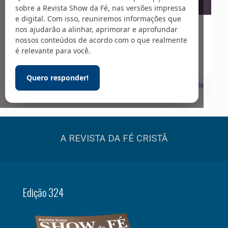
sobre a Revista Show da Fé, nas versões impressa
e digital. Com isso, reuniremos informações que
nos ajudarão a alinhar, aprimorar e aprofundar
01/03/2020
nossos conteúdos de acordo com o que realmente
Sociedade
é relevante para você.
Quero responder!
0
Leia mais
A REVISTA DA FÉ CRISTÃ
Edição 324