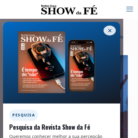
✕
Categorias
Tags
Autores
Exibir tudo
PESQUISA
Pesquisa da Revista Show da Fé
Queremos conhecer melhor a sua percepção