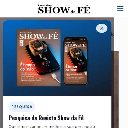
✕
Categorias
Tags
Autores
Exibir tudo
PESQUISA
Pesquisa da Revista Show da Fé
Queremos conhecer melhor a sua percepção