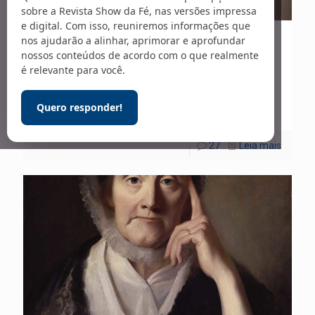
sobre a Revista Show da Fé, nas versões impressa
e digital. Com isso, reuniremos informações que
nos ajudarão a alinhar, aprimorar e aprofundar
25/11/2023
nossos conteúdos de acordo com o que realmente
Heróis da Fé | Pr. John Harper –
é relevante para você.
292
Quero responder!
27
Leia mais