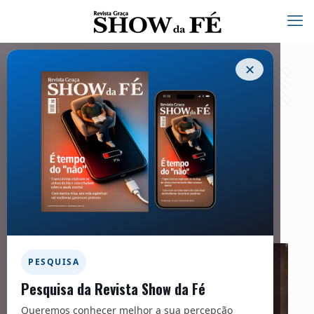
✕
Heróis da Fé | Selina Hastings – 291
25/10/2023
Facebook
Twitter
Messenger
Email
WhatsApp
PESQUISA
Pesquisa da Revista Show da Fé
Queremos conhecer melhor a sua percepção