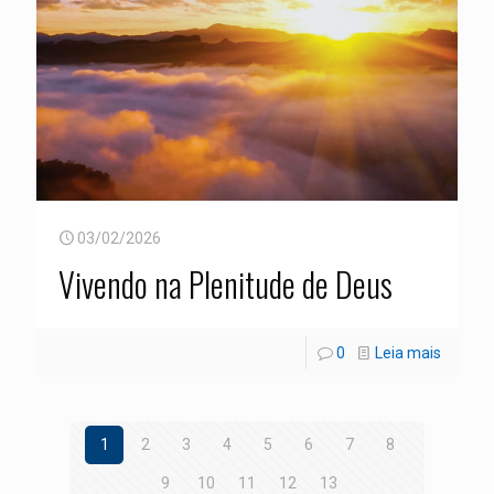
03/02/2026
Vivendo na Plenitude de Deus
0
Leia mais
1
2
3
4
5
6
7
8
9
10
11
12
13