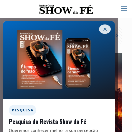
✕
Categorias
Tags
Autores
Exibir tudo
PESQUISA
Pesquisa da Revista Show da Fé
Queremos conhecer melhor a sua percepção