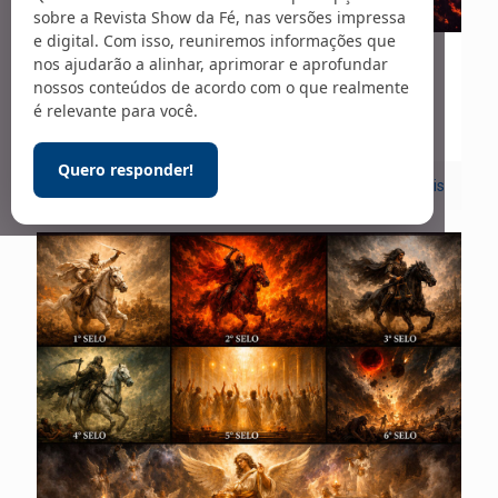
sobre a Revista Show da Fé, nas versões impressa
e digital. Com isso, reuniremos informações que
nos ajudarão a alinhar, aprimorar e aprofundar
21/07/2026
nossos conteúdos de acordo com o que realmente
As trombetas (parte 1)
é relevante para você.
Quero responder!
0
Leia mais