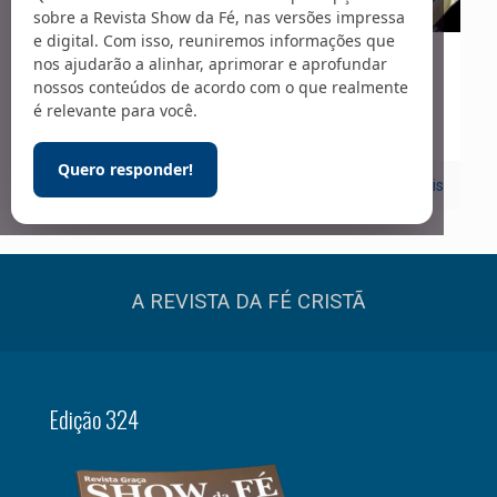
sobre a Revista Show da Fé, nas versões impressa
e digital. Com isso, reuniremos informações que
nos ajudarão a alinhar, aprimorar e aprofundar
15/07/2021
nossos conteúdos de acordo com o que realmente
Igreja
é relevante para você.
Quero responder!
0
Leia mais
A REVISTA DA FÉ CRISTÃ
Edição 324