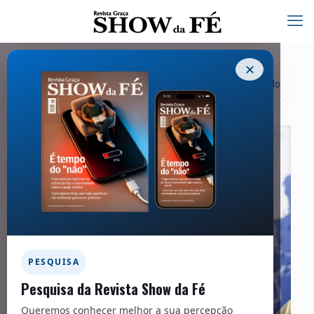
✕
Categorias
Tags
Autores
Exibir tudo
PESQUISA
Pesquisa da Revista Show da Fé
Queremos conhecer melhor a sua percepção