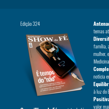
Edição 324
Antena
temas at
Diversi
família,
mulher, 
Medicina,
Comple
notícia 
Equilib
à luz do 
Positiv
valor ma