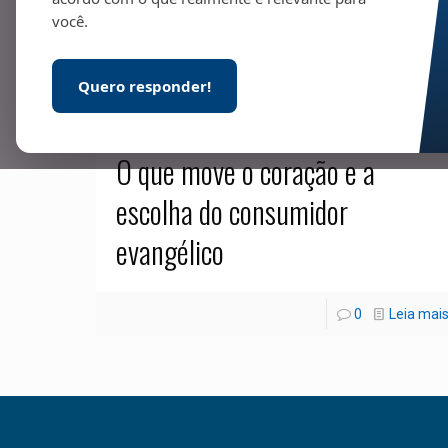
você.
Quero responder!
15/09/2025
O que move o coração e a
escolha do consumidor
evangélico
0
Leia mai