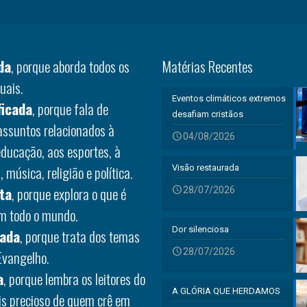
da
, porque aborda todos os
Matérias Recentes
uais.
Eventos climáticos extremos
ficada
, porque fala de
desafiam cristãos
 assuntos relacionados à
04/08/2026
educação, aos esportes, à
 música, religião e política.
Visão restaurada
ta
, porque explora o que é
28/07/2026
em todo o mundo.
Dor silenciosa
rada
, porque trata dos temas
28/07/2026
Evangelho.
a
, porque lembra os leitores do
A GLÓRIA QUE HERDAMOS
is precioso de quem crê em