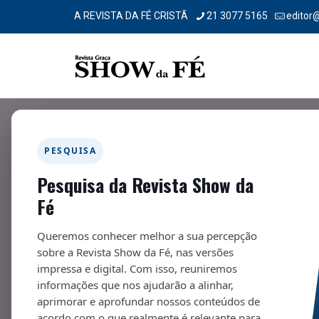
A REVISTA DA FÉ CRISTÃ
21 3077 5165
editor
Filtrar por
Categorias
Tags
Autores
PESQUISA
Pesquisa da Revista Show da
Fé
Queremos conhecer melhor a sua percepção
sobre a Revista Show da Fé, nas versões
impressa e digital. Com isso, reuniremos
informações que nos ajudarão a alinhar,
aprimorar e aprofundar nossos conteúdos de
acordo com o que realmente é relevante para