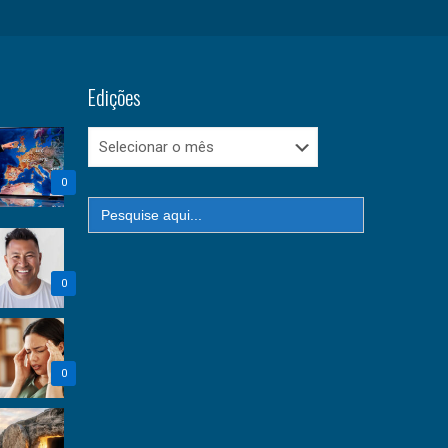
Edições
Edições
0
Search
for:
0
0