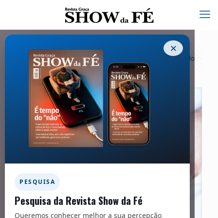
✕
Categorias
Tags
Autores
Exibir tudo
PESQUISA
Pesquisa da Revista Show da Fé
Queremos conhecer melhor a sua percepção