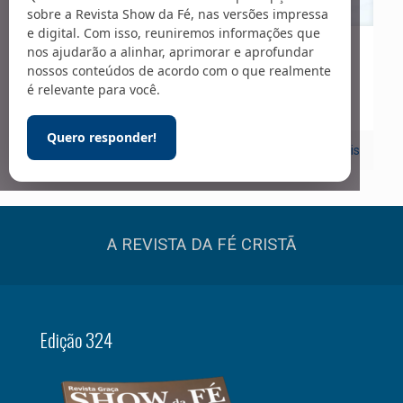
sobre a Revista Show da Fé, nas versões impressa
e digital. Com isso, reuniremos informações que
nos ajudarão a alinhar, aprimorar e aprofundar
01/04/2022
nossos conteúdos de acordo com o que realmente
Comportamento
é relevante para você.
Quero responder!
0
Leia mais
A REVISTA DA FÉ CRISTÃ
Edição 324