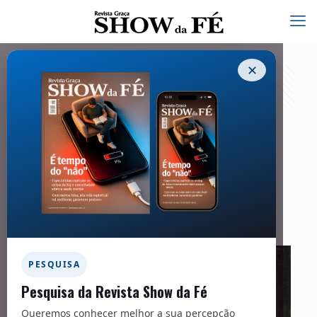
✕
Heróis da Fé | William Holman Hunt
01/03/2022
Facebook
Twitter
Messenger
Email
WhatsApp
PESQUISA
Pesquisa da Revista Show da Fé
Queremos conhecer melhor a sua percepção