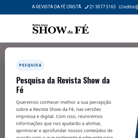
A REVISTA DA FÉ CRISTÃ
21 3077 5165
editor
PESQUISA
Pesquisa da Revista Show da
Telescópio – 267
Fé
01/10/2021
Queremos conhecer melhor a sua percepção
sobre a Revista Show da Fé, nas versões
impressa e digital. Com isso, reuniremos
informações que nos ajudarão a alinhar,
aprimorar e aprofundar nossos conteúdos de
acordo com o que realmente é relevante para