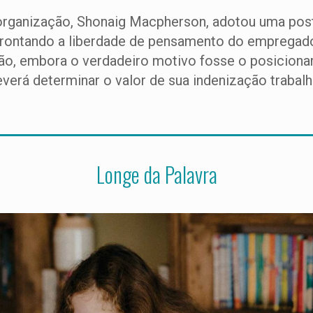
organização, Shonaig Macpherson, adotou uma postu
frontando a liberdade de pensamento do empregado.
são, embora o verdadeiro motivo fosse o posiciona
erá determinar o valor de sua indenização trabalhi
Longe da Palavra