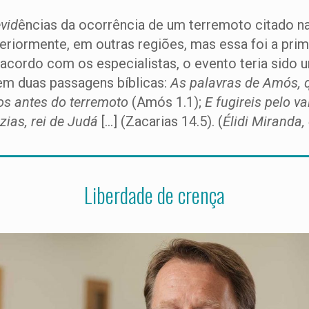
vid
ências da ocorrência de um terremoto citado na 
eriormente, em outras regiões, mas essa foi a pri
 acordo com os especialistas, o evento teria sido 
em duas passagens bíblicas:
As palavras de Amós, q
os antes do terremoto
(Amós 1.1);
E fugireis pelo 
ias, rei de Judá
[…] (Zacarias 14.5). (
Élidi Miranda
Liberdade de crença