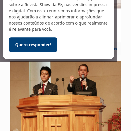
sobre a Revista Show da Fé, nas versões impressa
e digital. Com isso, reuniremos informações que
nos ajudarão a alinhar, aprimorar e aprofundar
25/03/2024
nossos conteúdos de acordo com o que realmente
Na prateleira – 296
é relevante para você.
Quero responder!
0
Leia mais