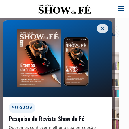
✕
Categorias
Tags
Autores
Exibir tudo
PESQUISA
Pesquisa da Revista Show da Fé
Queremos conhecer melhor a sua percepção