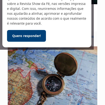
sobre a Revista Show da Fé, nas versões impressa
e digital. Com isso, reuniremos informações que
01/03/2020
nos ajudarão a alinhar, aprimorar e aprofundar
nossos conteúdos de acordo com o que realmente
Telescópio – 248
é relevante para você.
Quero responder!
0
Leia mais