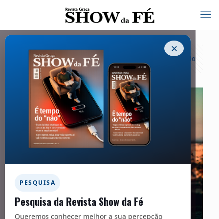
✕
Categorias
Tags
Autores
Exibir tudo
PESQUISA
Pesquisa da Revista Show da Fé
Queremos conhecer melhor a sua percepção