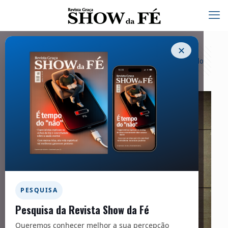
✕
Categorias
Tags
Autores
Exibir tudo
PESQUISA
Pesquisa da Revista Show da Fé
Queremos conhecer melhor a sua percepção