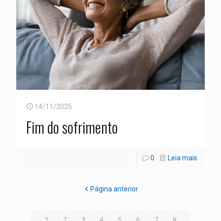
14/11/2025
Fim do sofrimento
0
Leia mais
Página anterior
1
2
3
4
5
6
7
8