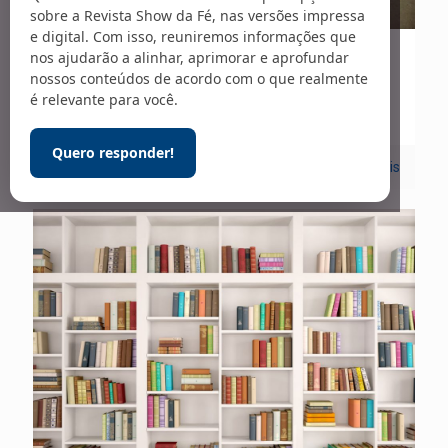
sobre a Revista Show da Fé, nas versões impressa
e digital. Com isso, reuniremos informações que
nos ajudarão a alinhar, aprimorar e aprofundar
10/12/2025
nossos conteúdos de acordo com o que realmente
Prisões na China
é relevante para você.
Quero responder!
1
Leia mais