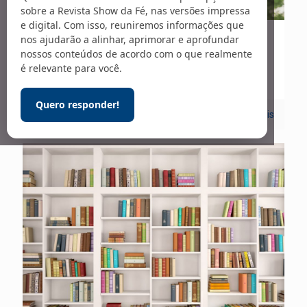
sobre a Revista Show da Fé, nas versões impressa
e digital. Com isso, reuniremos informações que
nos ajudarão a alinhar, aprimorar e aprofundar
13/06/2025
nossos conteúdos de acordo com o que realmente
Liberdade espiritual
é relevante para você.
Quero responder!
0
Leia mais