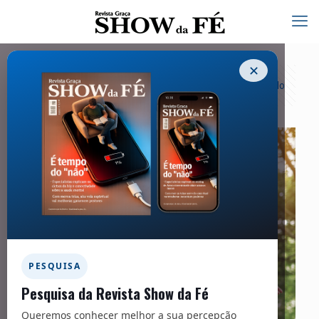
✕
Categorias
Tags
Autores
Exibir tudo
PESQUISA
Pesquisa da Revista Show da Fé
Queremos conhecer melhor a sua percepção