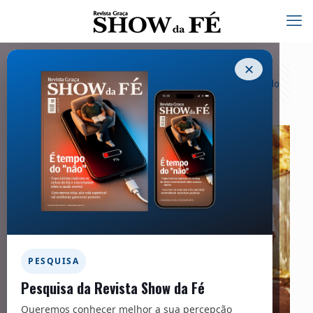
✕
Categorias
Tags
Autores
Exibir tudo
PESQUISA
Pesquisa da Revista Show da Fé
Queremos conhecer melhor a sua percepção