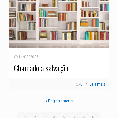
14/03/2025
Chamado à salvação
0
Leia mais
Página anterior
1
2
3
4
5
6
7
8