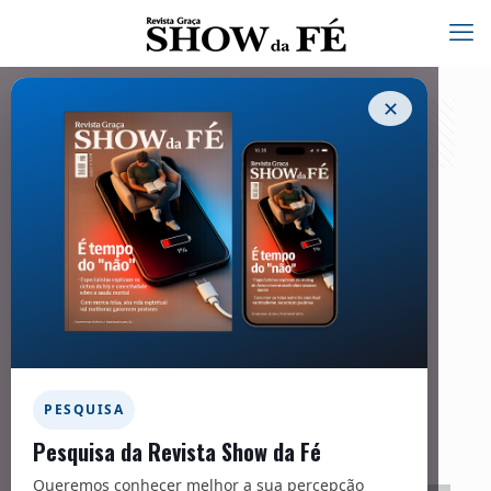
✕
Aumento da perseguição
06/03/2025
Facebook
Twitter
Messenger
Email
WhatsApp
Aumento da perseguição
PESQUISA
Pesquisa da Revista Show da Fé
Queremos conhecer melhor a sua percepção