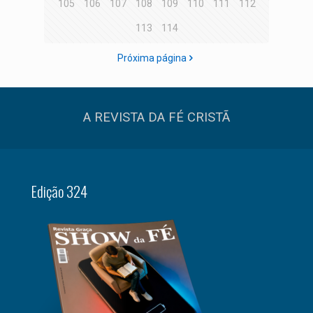
105
106
107
108
109
110
111
112
113
114
Próxima página
A REVISTA DA FÉ CRISTÃ
Edição 324