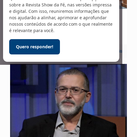
sobre a Revista Show da Fé, nas versões impressa
e digital. Com isso, reuniremos informações que
nos ajudarão a alinhar, aprimorar e aprofundar
25/04/2024
nossos conteúdos de acordo com o que realmente
Novela da Vida Real – 297
é relevante para você.
Quero responder!
0
Leia mais