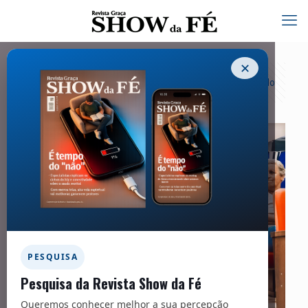
✕
Categorias
Tags
Autores
Exibir tudo
PESQUISA
Pesquisa da Revista Show da Fé
Queremos conhecer melhor a sua percepção