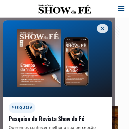
✕
Vivendo o chamado
24/07/2024
Facebook
Twitter
Messenger
Email
WhatsApp
PESQUISA
Pesquisa da Revista Show da Fé
Queremos conhecer melhor a sua percepção