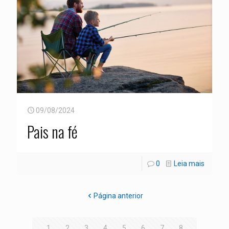
09/08/2024
Pais na fé
0
Leia mais
Página anterior
1
2
3
4
5
6
7
8