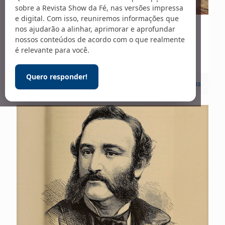
sobre a Revista Show da Fé, nas versões impressa
e digital. Com isso, reuniremos informações que
nos ajudarão a alinhar, aprimorar e aprofundar
15/08/2024
nossos conteúdos de acordo com o que realmente
Mais perto de Jesus
é relevante para você.
Quero responder!
0
Leia mais