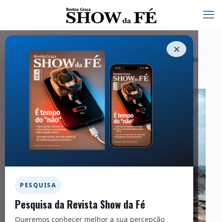
✕
Categorias
Tags
Autores
Exibir tudo
PESQUISA
Pesquisa da Revista Show da Fé
Queremos conhecer melhor a sua percepção