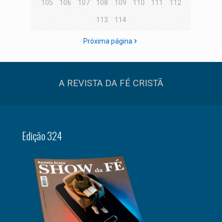
105
106
107
108
109
110
111
112
113
114
Próxima página
A REVISTA DA FÉ CRISTÃ
Edição 324