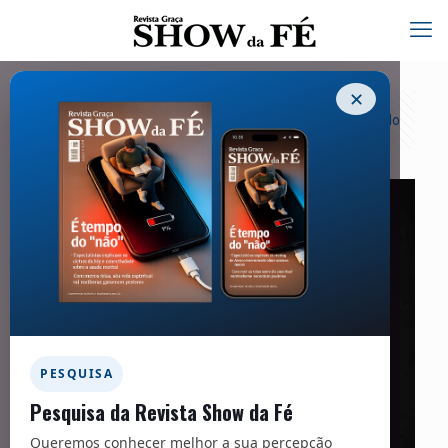
✕
Categorias
Tags
Autores
Exibir tudo
PESQUISA
Pesquisa da Revista Show da Fé
Queremos conhecer melhor a sua percepção