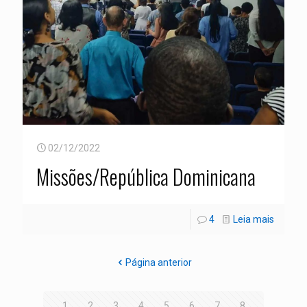
02/12/2022
Missões/República Dominicana
4
Leia mais
Página anterior
1
2
3
4
5
6
7
8