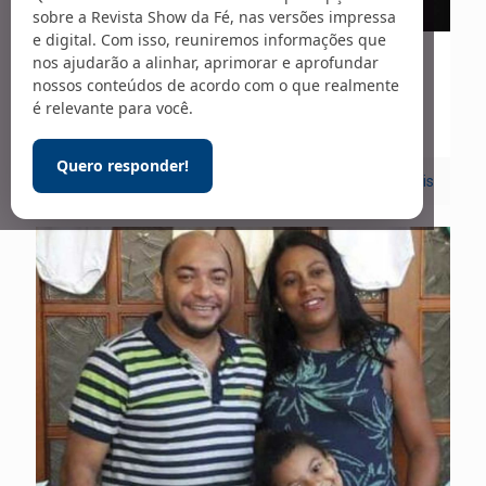
sobre a Revista Show da Fé, nas versões impressa
e digital. Com isso, reuniremos informações que
nos ajudarão a alinhar, aprimorar e aprofundar
30/12/2022
nossos conteúdos de acordo com o que realmente
Entrevista – 281
é relevante para você.
Quero responder!
0
Leia mais