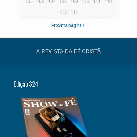
105
106
107
108
109
110
111
112
113
114
Próxima página
A REVISTA DA FÉ CRISTÃ
Edição 324